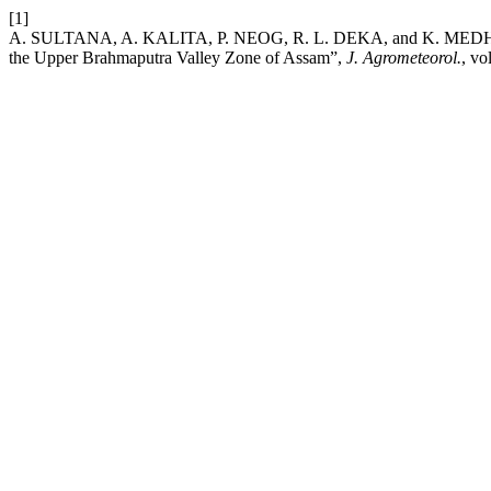
[1]
A. SULTANA, A. KALITA, P. NEOG, R. L. DEKA, and K. MEDHI, “I
the Upper Brahmaputra Valley Zone of Assam”,
J. Agrometeorol.
, vo