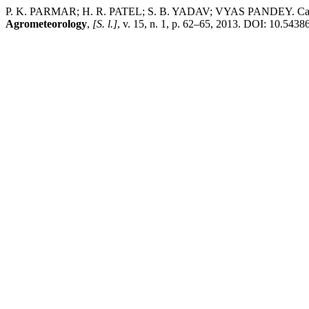
P. K. PARMAR; H. R. PATEL; S. B. YADAV; VYAS PANDEY. Calibratio
Agrometeorology
,
[S. l.]
, v. 15, n. 1, p. 62–65, 2013. DOI: 10.5438