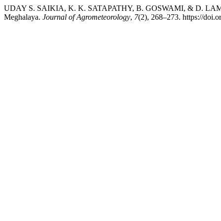
UDAY S. SAIKIA, K. K. SATAPATHY, B. GOSWAMI, & D. LAMA. (2005
Meghalaya.
Journal of Agrometeorology
,
7
(2), 268–273. https://doi.