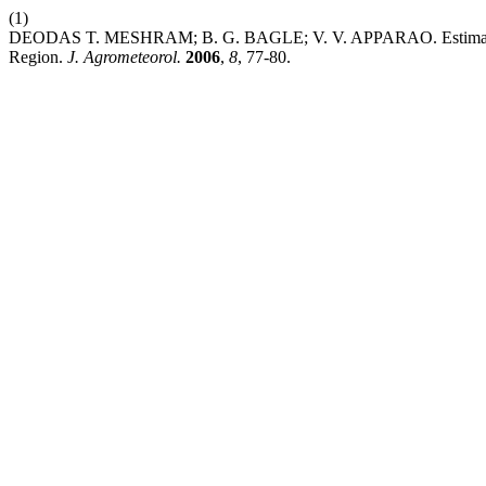
(1)
DEODAS T. MESHRAM; B. G. BAGLE; V. V. APPARAO. Estimation o
Region.
J. Agrometeorol.
2006
,
8
, 77-80.