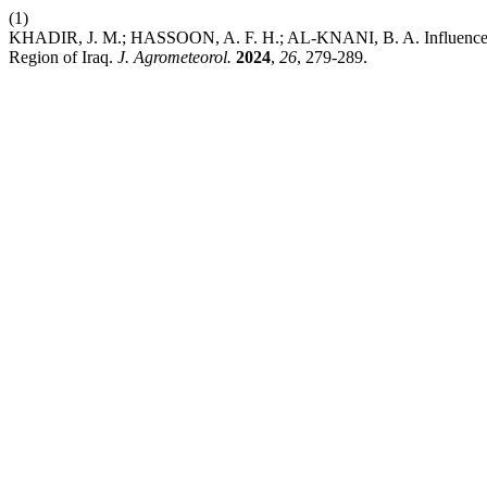
(1)
KHADIR, J. M.; HASSOON, A. F. H.; AL-KNANI, B. A. Influence of 
Region of Iraq.
J. Agrometeorol.
2024
,
26
, 279-289.