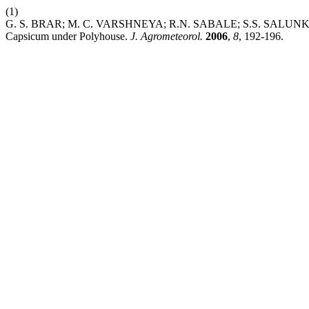
(1)
G. S. BRAR; M. C. VARSHNEYA; R.N. SABALE; S.S. SALUNKE; A.K.
Capsicum under Polyhouse.
J. Agrometeorol.
2006
,
8
, 192-196.